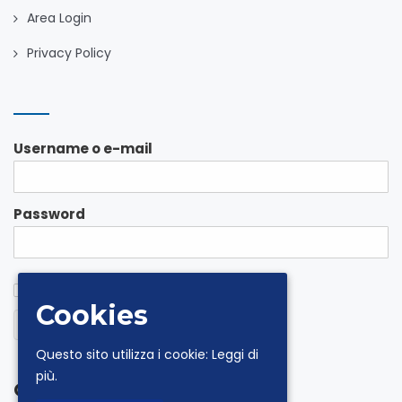
Area Login
Privacy Policy
Username o e-mail
Password
ricordami
password dimenticata?
✓
Cookies
Login
Questo sito utilizza i cookie:
Leggi di
più.
Contatti