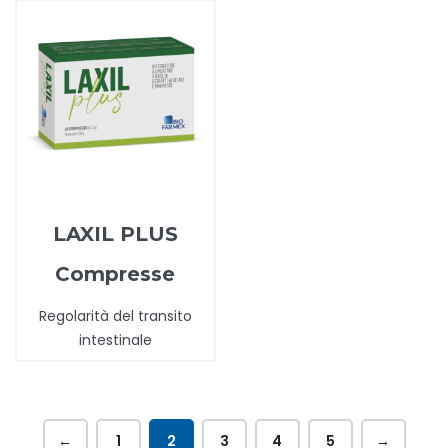
LAXIL PLUS
Compresse
Regolarità del transito
intestinale
←
1
2
3
4
5
→