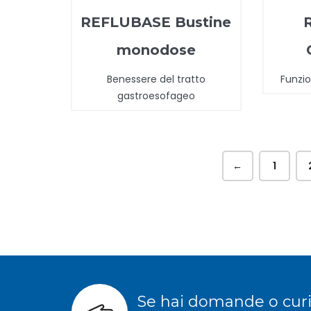
REFLUBASE Bustine
monodose
Benessere del tratto
Funzio
gastroesofageo
←
1
Se hai domande o curio