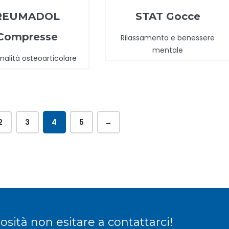
REUMADOL
STAT Gocce
Compresse
Rilassamento e benessere
mentale
nalità osteoarticolare
2
3
4
5
→
sità non esitare a contattarci!