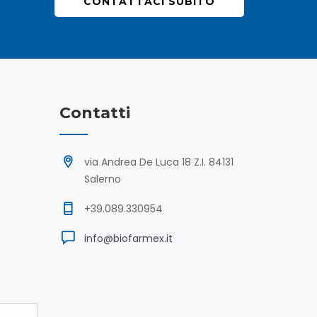
CONTATTACI SUBITO
Contatti
via Andrea De Luca 18 Z.I. 84131
Salerno
+39.089.330954
info@biofarmex.it