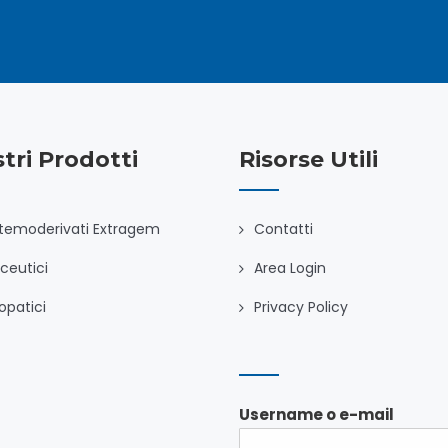
stri Prodotti
Risorse Utili
temoderivati Extragem
Contatti
ceutici
Area Login
patici
Privacy Policy
Username o e-mail