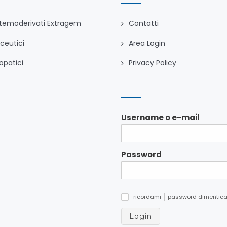
temoderivati Extragem
Contatti
ceutici
Area Login
patici
Privacy Policy
Username o e-mail
Password
ricordami
password dimentica
✓
Login