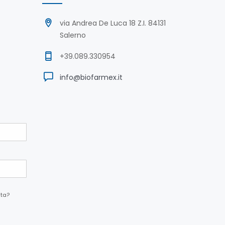
via Andrea De Luca 18 Z.I. 84131
Salerno
+39.089.330954
info@biofarmex.it
ta?