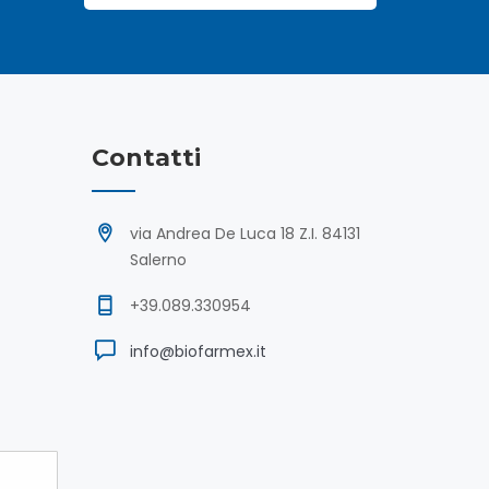
Contatti
via Andrea De Luca 18 Z.I. 84131
Salerno
+39.089.330954
info@biofarmex.it