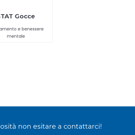
STAT Gocce
samento e benessere
mentale
sità non esitare a contattarci!