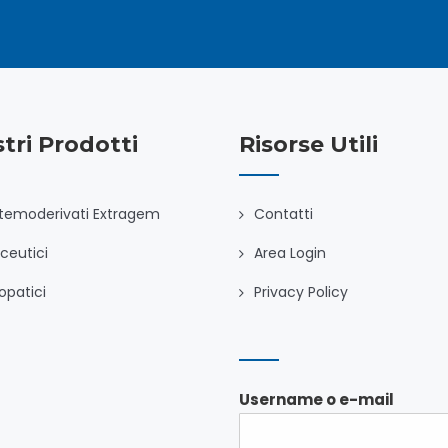
stri Prodotti
Risorse Utili
temoderivati Extragem
Contatti
ceutici
Area Login
patici
Privacy Policy
Username o e-mail