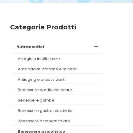
Categorie Prodotti
nutraceutici
allergie e intolleranze
aminoacidi, vitamine e minerali
antiaging e antiossidanti
benessere cardiovascolare
benessere gambe
benessere gastrointestinale
benessere osteoarticolare
benessere psicofisico