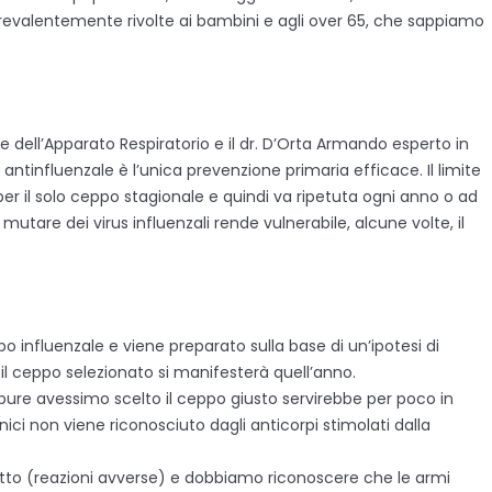
revalentemente rivolte ai bambini e agli over 65, che sappiamo
e dell’Apparato Respiratorio e il dr. D’Orta Armando esperto in
antinfluenzale è l’unica prevenzione primaria efficace. Il limite
 per il solo ceppo stagionale e quindi va ripetuta ogni anno o ad
mutare dei virus influenzali rende vulnerabile, alcune volte, il
 influenzale e viene preparato sulla base di un’ipotesi di
 il ceppo selezionato si manifesterà quell’anno.
ppure avessimo scelto il ceppo giusto servirebbe per poco in
ci non viene riconosciuto dagli anticorpi stimolati dalla
etto (reazioni avverse) e dobbiamo riconoscere che le armi