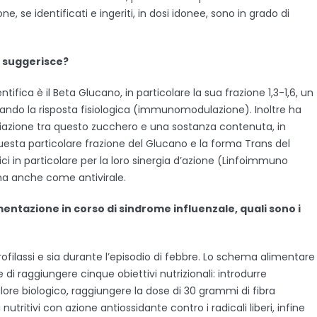
, se identificati e ingeriti, in dosi idonee, sono in grado di
i suggerisce?
tifica è il Beta Glucano, in particolare la sua frazione 1,3-1,6, un
ando la risposta fisiologica (immunomodulazione). Inoltre ha
ciazione tra questo zucchero e una sostanza contenuta, in
 Questa particolare frazione del Glucano e la forma Trans del
ici in particolare per la loro sinergia d’azione (Linfoimmuno
a anche come antivirale.
mentazione in corso di sindrome influenzale, quali sono i
ofilassi e sia durante l’episodio di febbre. Lo schema alimentare
e di raggiungere cinque obiettivi nutrizionali: introdurre
alore biologico, raggiungere la dose di 30 grammi di fibra
 nutritivi con azione antiossidante contro i radicali liberi, infine