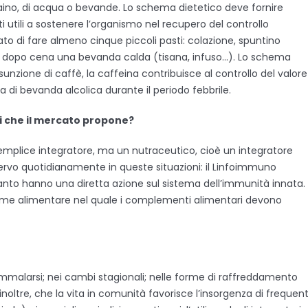
chiaino, di acqua o bevande. Lo schema dietetico deve fornire
ti utili a sostenere l’organismo nel recupero del controllo
ato di fare almeno cinque piccoli pasti: colazione, spuntino
l dopo cena una bevanda calda (tisana, infuso…). Lo schema
assunzione di caffè, la caffeina contribuisce al controllo del valore
ma di bevanda alcolica durante il periodo febbrile.
ri che il mercato propone?
emplice integratore, ma un nutraceutico, cioè un integratore
 servo quotidianamente in queste situazioni: il Linfoimmuno
anto hanno una diretta azione sul sistema dell’immunità innata.
gime alimentare nel quale i complementi alimentari devono
 ammalarsi; nei cambi stagionali; nelle forme di raffreddamento
, inoltre, che la vita in comunità favorisce l’insorgenza di frequent