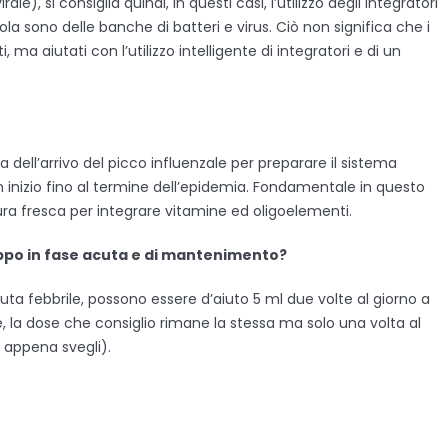
le), si consiglia quindi, in questi casi, l’utilizzo degli integratori
la sono delle banche di batteri e virus. Ciò non significa che i
 aiutati con l’utilizzo intelligente di integratori e di un
dell’arrivo del picco influenzale per preparare il sistema
inizio fino al termine dell’epidemia. Fondamentale in questo
ra fresca per integrare vitamine ed oligoelementi.
oppo in fase acuta e di mantenimento?
uta febbrile, possono essere d’aiuto 5 ml due volte al giorno a
, la dose che consiglio rimane la stessa ma solo una volta al
. appena svegli).