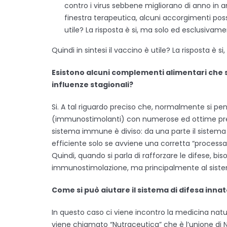
contro i virus sebbene migliorano di anno in
finestra terapeutica, alcuni accorgimenti posso
utile? La risposta è si, ma solo ed esclusivamen
Quindi in sintesi il vaccino è utile? La risposta è 
Esistono alcuni complementi alimentari che son
influenze stagionali?
Si. A tal riguardo preciso che, normalmente si pen
(immunostimolanti) con numerose ed ottime prep
sistema immune è diviso: da una parte il sistema i
efficiente solo se avviene una corretta “processaz
Quindi, quando si parla di rafforzare le difese, b
immunostimolazione, ma principalmente al sistem
Come si può aiutare il sistema di difesa inna
In questo caso ci viene incontro la medicina natur
viene chiamato “Nutraceutica” che è l’unione di