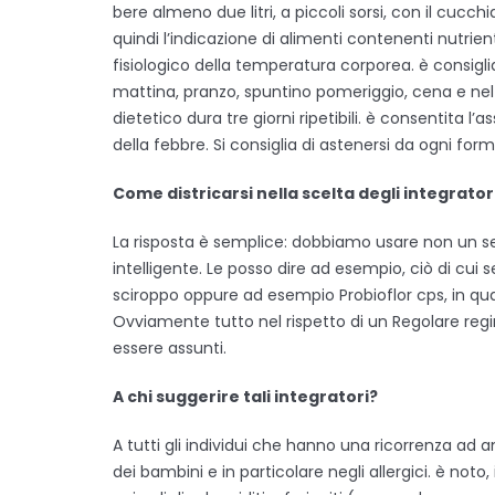
bere almeno due litri, a piccoli sorsi, con il cuc
quindi l’indicazione di alimenti contenenti nutrien
fisiologico della temperatura corporea. è consigli
mattina, pranzo, spuntino pomeriggio, cena e ne
dietetico dura tre giorni ripetibili. è consentita l’
della febbre. Si consiglia di astenersi da ogni for
Come districarsi nella scelta degli integrato
La risposta è semplice: dobbiamo usare non un s
intelligente. Le posso dire ad esempio, ciò di cui
sciroppo oppure ad esempio Probioflor cps, in qu
Ovviamente tutto nel rispetto di un Regolare re
essere assunti.
A chi suggerire tali integratori?
A tutti gli individui che hanno una ricorrenza ad
dei bambini e in particolare negli allergici. è noto