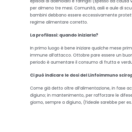
episodi di adenoiditi e faringiti (spesso da causa vira
per almeno tre mesi. Comunità, asili e aule di scuo
bambini debbano essere eccessivamente protetti, ma
regime alimentare corretto.
La profilassi: quando iniziarla?
In primo luogo è bene iniziare qualche mese prima 
immune all’attacco. Ottobre pare essere un buon 
periodo è aumentare il consumo di frutta e verdu
Ci può indicare le dosi del Linfoimmuno scir
Come già detto oltre all’alimentazione, in fase ac
digiuno; in mantenimento, per rafforzare le difese
giorno, sempre a digiuno, (l’ideale sarebbe per es