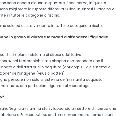
 anno sono ancora alquanto spuntate. Ecco come, in questa
no migliorare la risposta difensiva.Quindi in sintesi il vaccino è
te in tutte le categorie a rischio.
si, ma solo ed esclusivamente in tutte le categorie a rischio.
o in grado di aiutare le madri a difendere i figli dalle
sa di stimolare il sistema di difesa adattativo
arazioni fitoterapiche, ma bisogna comprendere che il
nnato e dall’altra quello acquisito (anticorpi). Tale sistema è
ione” dell’antigene (virus o batteri).
isogna pensare non solo al sistema dell’immunità acquisita,
a innato, con particolare riguardo al macrofago.
to?
ale. Negli ultimi anni si sta sviluppando un settore di ricerca ch
 Nutrizione e Farmaceutico, per farci comprendere come alcuni