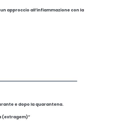
i
un approccio all’infiammazione con la
—————————————
durante e dopo la quarantena.
a (extragem)”