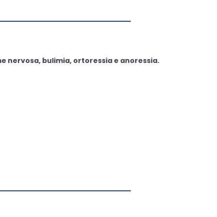
—————————————
 nervosa, bulimia, ortoressia e anoressia.
—————————————