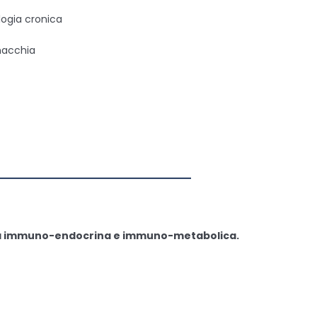
logia cronica
nacchia
—————————————
gia immuno-endocrina e immuno-metabolica.