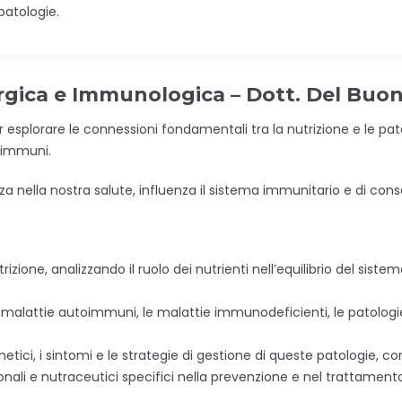
 patologie.
ergica e Immunologica – Dott. Del Buo
esplorare le connessioni fondamentali tra la nutrizione e le pat
simmuni.
nza nella nostra salute, influenza il sistema immunitario e di c
rizione, analizzando il ruolo dei nutrienti nell’equilibrio del sist
malattie autoimmuni, le malattie immunodeficienti, le patologie a
ci, i sintomi e le strategie di gestione di queste patologie, co
zionali e nutraceutici specifici nella prevenzione e nel trattament