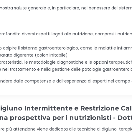
ostra salute generale e, in particolare, nel benessere del sistem
fondito diversi aspetti legati alla nutrizione, compresi i nutrien
olpire il sistema gastroenterologico, come le malattie infiammato
pparato digerente (colon irritabile)
aratteristici, le metodologie diagnostiche e le opzioni terapeutic
e nel trattamento e nella gestione delle patologie gastroenterol
rendere dalle competenze e dall’esperienza di esperti nel campo d
igiuno Intermittente e Restrizione Calo
na prospettiva per i nutrizionisti - Do
e più attenzione viene dedicata alle tecniche di digiuno-terapia,