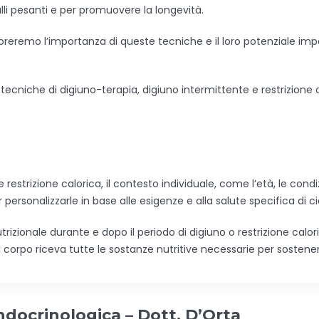
li pesanti e per promuovere la longevità.
sploreremo l’importanza di queste tecniche e il loro potenziale im
niche di digiuno-terapia, digiuno intermittente e restrizione c
restrizione calorica, il contesto individuale, come l’età, le condiz
personalizzarle in base alle esigenze e alla salute specifica di c
rizionale durante e dopo il periodo di digiuno o restrizione calori
 corpo riceva tutte le sostanze nutritive necessarie per sostenere
ndocrinologica – Dott. D’Orta