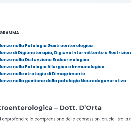
RAMMA
denze nella Patologia Gastroenterologica
denze di Digiunoterapia, Digiuno Intermittente e Restrizio
denze nella Disfunzione Endocrinologica
denze nella Patologia Allergica e Immunologica
denze nelle strategie di Dimagrimento
denze nella gestione della patologia Neurodegenerativa
troenterologica – Dott. D’Orta
 approfondire la comprensione delle connessioni cruciali tra la n