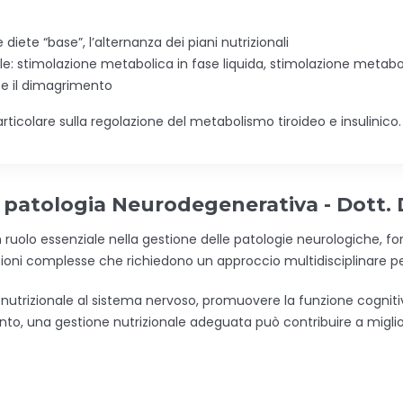
 diete “base”, l’alternanza dei piani nutrizionali
ale: stimolazione metabolica in fase liquida, stimolazione metabol
te il dimagrimento
rticolare sulla regolazione del metabolismo tiroideo e insulinico.
a patologia Neurodegenerativa - Dott.
un ruolo essenziale nella gestione delle patologie neurologiche, 
zioni complesse che richiedono un approccio multidisciplinare pe
utrizionale al sistema nervoso, promuovere la funzione cognitiva,
anto, una gestione nutrizionale adeguata può contribuire a migliora