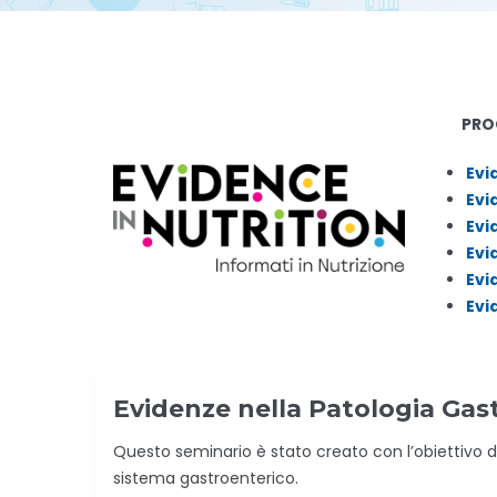
PROG
Evi
Evi
Evi
Evi
Evi
Evi
Evidenze nella Patologia Gas
Questo seminario è stato creato con l’obiettivo di
sistema gastroenterico.